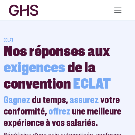
ECLAT
Nos réponses aux
exigences
de la
convention
ECLAT
Gagnez
du temps,
assurez
votre
conformité,
offrez
une meilleure
expérience à vos salariés.
Bénéficiez d’une paie automatisée, conforme