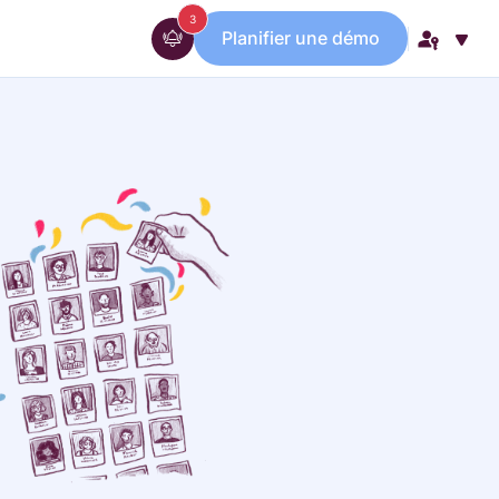
messages
3
Planifier une démo