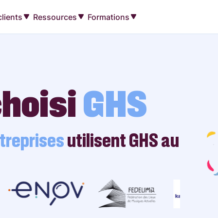
lients
Ressources
Formations
choisi
GHS
reprises
utilisent GHS au