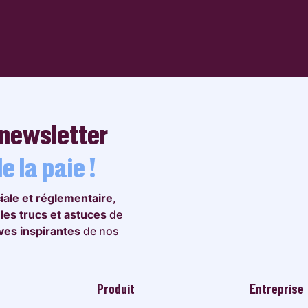
 newsletter
e la paie !
ciale et réglementaire
,
,
les trucs et astuces
de
tives inspirantes
de nos
Produit
Entreprise