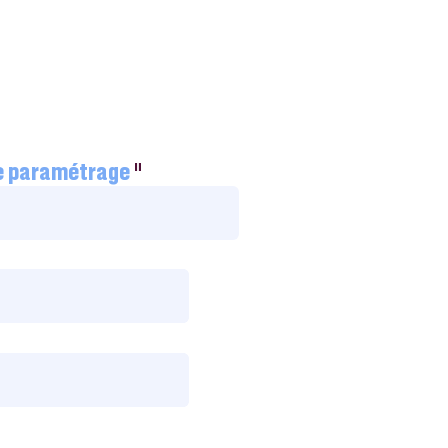
re paramétrage
"