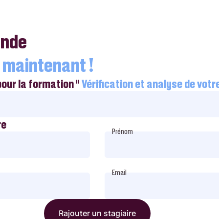
ande
 maintenant !
pour la formation "
Vérification et analyse de vot
re
Prénom
Email
Rajouter un stagiaire