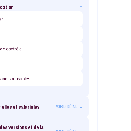
ication
er
 de contrôle
s indispensables
elles et salariales
 des versions et de la