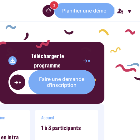
messages
3
Planifier une démo
Télécharger le
programme
Faire une demande
d'inscription
ion
Accueil
1 à 3 participants
en intra