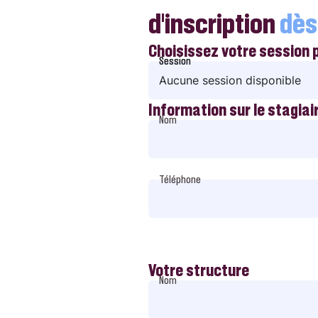
d’inscription
dès
Choisissez votre session 
Session
Session
Aucune session disponible
Information sur le stagiai
Nom
Téléphone
Votre structure
Nom