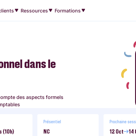
lients
Ressources
Formations
onnel dans le
 compte des aspects formels
omptables
Présentiel
Prochaine sess
s (10h)
NC
12 Oct
14