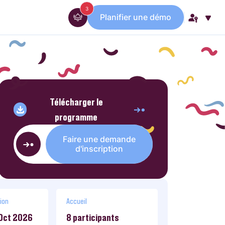
messages
3
Planifier une démo
Télécharger le
programme
Faire une demande
d'inscription
ion
Accueil
 Oct 2026
8 participants