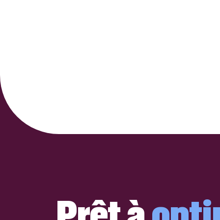
Prêt à
opti