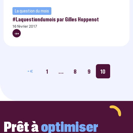
La question du mois
#Laquestiondumois par Gilles Hoppenot
16 février 2017
1
…
8
9
10
Prêt à
optimiser