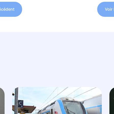
récédent
Voir 