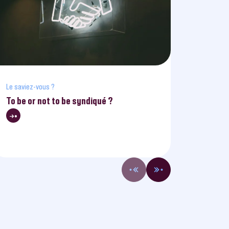
Le saviez-vous ?
Le saviez
To be or not to be syndiqué ?
Quel es
applica