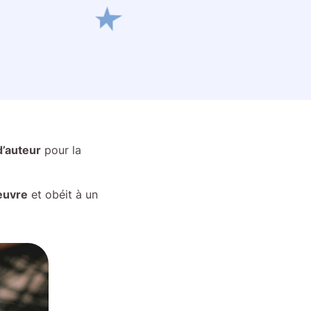
d’auteur
pour la
euvre
et obéit à un