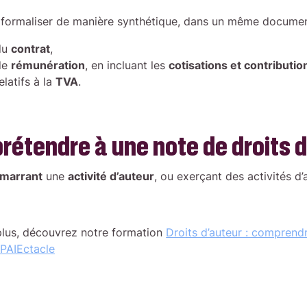
 formaliser de manière synthétique, dans un même documen
du
contrat
,
de
rémunération
, en incluant les
cotisations et contributio
latifs à la
TVA
.
prétendre à une note de droits 
marrant
une
activité d’auteur
, ou exerçant des activités d
plus, découvrez notre formation
Droits d’auteur : comprendr
sPAIEctacle