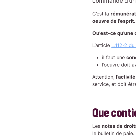
commande d’u
C’est la
rémunérat
oeuvre de l’esprit
.
Qu’est-ce qu’une o
L’article
L.112-2 du 
il faut une
conc
l’oeuvre doit 
Attention,
l’activi
service, et doit êt
Que conti
Les
notes de droit
le bulletin de paie.