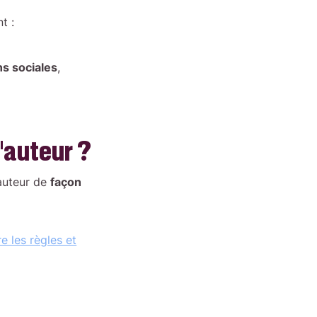
t :
ns sociales
,
d’auteur ?
’auteur de
façon
e les règles et