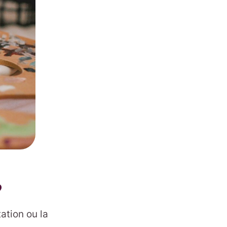
?
tation ou la